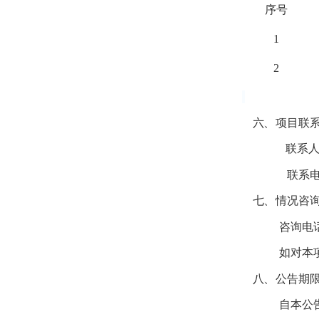
序号
1
2
六、
项目联
联系
联系
七、
情况咨
咨询
电
如对本
八、
公告期
自本公