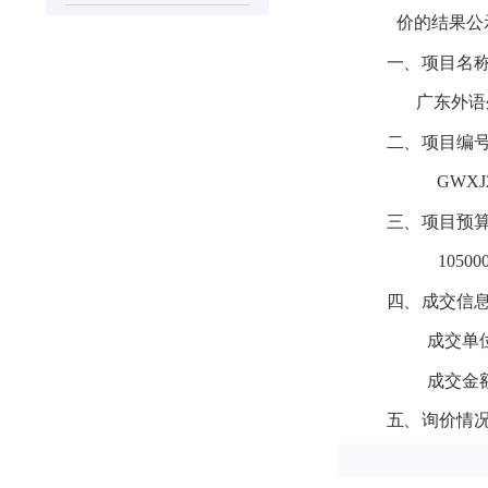
价的结果公
一、
项目名
广东外语
二、
项目编
GWXJ
三、
项目预
10500
四、
成交信
成交单
成交金
五、
询价情