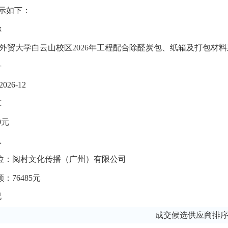
示如下：
称
外贸大学白云山校区
2026年工程配合
除醛
炭包、纸箱及打包材料
号
202
6
-
12
算
0
元
息
位：
阅村文化传播（广州）有限公司
额：
76485
元
况
成交候选供应商排