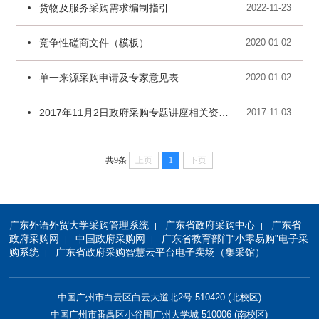
货物及服务采购需求编制指引
2022-11-23
竞争性磋商文件（模板）
2020-01-02
单一来源采购申请及专家意见表
2020-01-02
2017年11月2日政府采购专题讲座相关资料（含文件、PPT等）
2017-11-03
共9条
上页
1
下页
广东外语外贸大学采购管理系统
广东省政府采购中心
广东省
|
|
政府采购网
中国政府采购网
广东省教育部门“小零易购”电子采
|
|
购系统
广东省政府采购智慧云平台电子卖场（集采馆）
|
中国广州市白云区白云大道北2号 510420 (北校区)
中国广州市番禺区小谷围广州大学城 510006 (南校区)