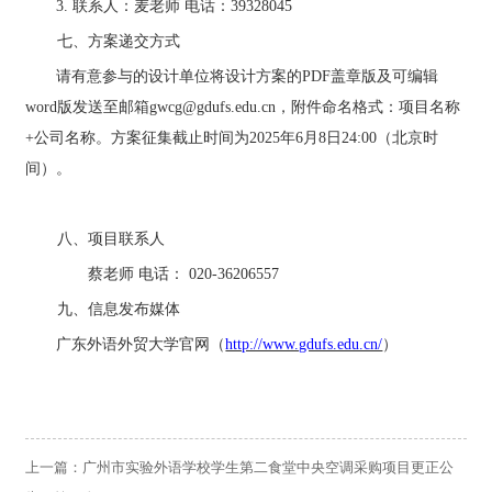
3
.
联系人：
麦
老师
电话：
39328045
七、方案递交方式
请有意参与的设计单位将设计方案的
PDF
盖章版及可编辑
word
版发送至邮箱
gwcg@gdufs.edu.cn
，附件命名格式：项目名称
+
公司名称。方案征集截止时间为
2025
年
6
月
8
日
24:00
（北京时
间）。
八、项目联系人
蔡老师
电话：
020-36206557
九
、信息发布媒体
广东外语外贸大学官网（
http://www.gdufs.edu.cn/
）
上一篇：
广州市实验外语学校学生第二食堂中央空调采购项目更正公