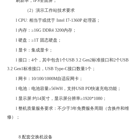
刷新率，
IPS
全面屏
；
（
2
）演示工作站技术要求
l
CPU:
相当于或优于
Intel I7-1
360P
处理器；
l
内存：
≥
16
G DDR
4
32
00
内存；
l
硬盘：
≥
1T
固态硬盘；
l
显卡：集成显卡；
l
接口：
4
个，其中包含
1
个
USB 3.2 Gen2
标准接口和
2
个
USB
3.2 Gen1
标准接口，
USB Type-C
接口数量
1
个；
l
网卡：
1
0/100/1000
M
自适应网卡；
l
电池：电池容量
≥
56
WH
，支持
USB
PD
快速充电功能；
l
显示屏
:
约
14
英寸，显示屏分辨率
≥
1920*1080
；
l
整机质量服务要求：不少于
3
年免费服务周期（含换件和维
修）；
8.
配套交换机设备