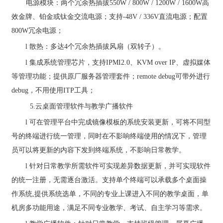
电源模块：两个冗余热插拔
550W / 800W / 1200W / 1600W
高
效金牌、铂金或钛金交流电源；支持
-48V / 336V
直流电源；配置
800W
冗余电源；
l
散热：多达
4
个冗余热插拔风扇（双转子）。
l
集成系统管理芯片，支持
IPMI2.0
、
KVM over IP
、虚拟媒体
等管理功能；提供原厂服务器管理套件；
remote debug
可带外进行
debug
，不用使用
ITP
工具；
5.
云桌面管理软件与教学广播软件
l
可在管理平台中完成镜像模板的系统安装更新，可将不同型
号的终端进行统一管理，同时在不影响终端使用的情况下，管理
员可以将更新的内容下发到终端系统，不影响日常教学。
l
针对日常教学所需软件可实现差异数据更新，并可实现软件
的统一注册，无需逐台激活。支持单个终端可以承载多个桌面操
作系统
,
提供系统选单，不同的专业上课进入不同的教学桌面，单
机房多功能用途，满足不同专业教学、考试、自主学习等需求。