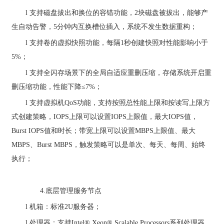
l
支持磁盘拔出和换位的容错功能，
2
块磁盘被拔出，能够产
生自动告警，
5
分钟内互换槽位插入，系统不发生数据重构；
l
支持卷的虚拟快照功能，每隔
1
秒创建快照对性能影响小于
5%
；
l
支持全闪存场景下的全局自适应重删压缩，存储系统开启重
删压缩功能，性能下降
≤
7%
；
l
支持虚拟机
QoS
功能，支持按照总性能上限和按读写上限方
式创建策略，
IOPS
上限可以设置
IOPS
上限值，最大
IOPS
值，
Burst IOPS
值和时长；带宽上限可以设置
MBPS
上限值、最大
MBPS
、
Burst MBPS
，触发策略可以是单次、每天、每周、始终
执行；
4.
底层管理服务节点
l
机箱：标准
2U
服务器；
l
处理器：支持
Intel® Xeon® Scalable Processors
系列处理器，