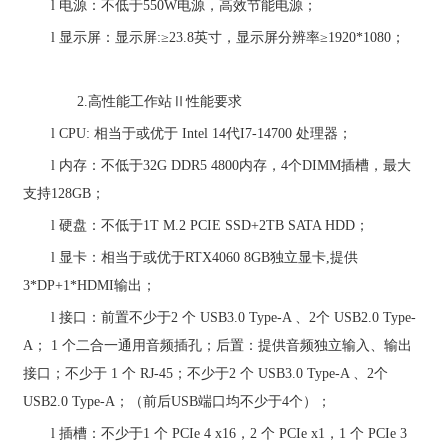
l
电源：不低于
550
W
电源，高效节能电源；
l
显示屏：显示屏
:
≥
23.8
英寸，显示屏分辨率
≥
1920*1080
；
2.
高性能工作站Ⅱ性能要求
l
CPU:
相当于或优于
Intel 14
代
I7-14700
处理器；
l
内存：不低于
32G DDR5 4800
内存，
4
个
DIMM
插槽，最大
支持
128GB
；
l
硬盘：不低于
1T M.2 PCIE SSD+2TB SATA HDD
；
l
显卡：相当于或优于
RTX4060 8GB
独立显卡
,
提供
3*DP+1*HDMI
输出；
l
接口：前置不少于
2
个
USB3.0 Type-A
、
2
个
USB2.0 Type-
A
；
1
个二合一通用音频插孔；后置：提供音频独立输入、输出
接口；不少于
1
个
RJ-45
；不少于
2
个
USB3.0 Type-A
、
2
个
USB2.0 Type-A
；
（前后
USB
端口均不少于
4
个）；
l
插槽：不少于
1
个
PCIe 4 x16
，
2
个
PCIe x1
，
1
个
PCIe 3