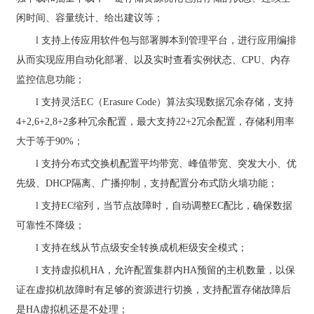
闲时间、容量统计、给出建议等；
l
支持上传应用软件包与部署脚本到管理平台，进行应用编排
从而实现应用自动化部署、以及实时查看实例状态、
CPU
、内存
监控信息功能；
l
支持灵活
EC
（
Erasure Code
）算法实现数据冗余存储，支持
4+2,6+2,8+2
多种冗余配置，最大支持
22+2
冗余配置，存储利用率
大于等于
90%
；
l
支持分布式交换机配置平均带宽、峰值带宽、突发大小、优
先级、
DHCP
隔离、广播抑制，支持配置分布式防火墙功能；
l
支持
EC
缩列，当节点故障时，自动调整
EC
配比，确保数据
可靠性不降级；
l
支持在线从节点级安全转换成机柜级安全模式；
l
支持虚拟机
HA
，允许配置集群内
HA
预留的主机数量，以保
证在虚拟机故障时有足够的资源进行切换，支持配置存储故障后
是
HA
虚拟机还是不处理；