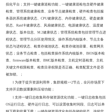
拟化平台；支持一键健康巡检功能，一键健康巡检包含硬件健康
检查、管理系统健康检查、业务节点健康检查，硬件检查包括服
务器的系统健康状态、
CPU
健康状态、内存健康状态、硬盘健康
状态、
Raid
卡健康状态、风扇健康状态、电源健康状态、温度健
康状态、版本信息、
M.2
健康状态；管理系统检查包括管理节点进
程状态、管理节点分区使用情况、操作系统内核版本、节点主备
状态与进程状态、检查存储池状态、检查存储池容量、检查网关
状态；业务节点检查，包括检查操作系统内核版本、
BIOS
版本检
查、
firmware
版本检查、
BMC
版本检查、主机定时器检查、主机
关键文件权限检查、检查目录权限是否正确、检查配置文件是否
被加锁。；
l
为便于提升资源利用率，集群规模
>=2
节点，全闪存场景下
支持开启数据重删和压缩功能；
l
支持一键日志收集和存储资源优化功能，一键日志收集包括
OS
运行日志、硬件运行日志、可以设置收集时间段、日志可以单
独下载和批量下载；一键存储资源优化包括存储的状态、连续空