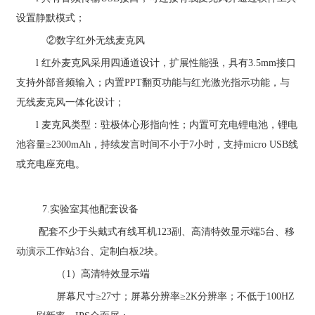
设置静默模式；
②
数字红外无线麦克风
l
红外麦克风采用四通道设计，扩展性能强，具有
3.5mm
接口
支持外部音频输入；内置
PPT
翻页功能与红光激光指示功能，与
无线麦克风一体化设计；
l
麦克风类型：驻极体心形指向性；内置可充电锂电池，锂电
池容量
≥
2300mAh
，持续发言时间不小于
7
小时，支持
micro USB
线
或充电座充电。
7.
实验室其他配套设备
配套
不少于头戴式有线耳机
123
副、高清特效显示端
5
台、移
动演示工作站
3
台、定制白板
2
块
。
（
1
）高清特效显示端
屏幕尺寸
≥
27
寸
；屏幕分辨率
≥
2K
分辨率
；
不低于
100HZ