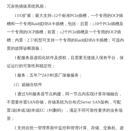
冗余热插拔系统风扇；
l
I/O
扩展：最大支持≥
12
个标准
PCIe
插槽，一个专用的
OCP
插
槽和一个专用
Raid
或
HBA
卡插槽，包括：后置：≥
10
个
PCIe
插槽及
一个专用的
OCP
插槽；前置：≥
2
个
PCIe
插槽及一个专用的
OCP
插
槽；内置：
2.5
”机型可支持一个专用的
Raid
或
HBA
卡插槽；可选内
置的故障诊断面板；
l
配服务器虚拟化软件及授权，且需要无缝接入现有平台，保
证运行的可靠性和稳定性；
l
服务：五年
7*24
小时原厂
保修服务
；
（
2
）超融合软件
l
通过
X86
服务器节点构建，同一节点内实现计算存储融合，
不需要外置
SAN
存储，存储系统为分布式
Server SAN
架构，可配
置
2
副本或
3
副本或
EC
（纠删码），满足不同可靠性要求的业务场
景；
l
支持在统一管理界面中监控和管理计算、存储、交换机、虚