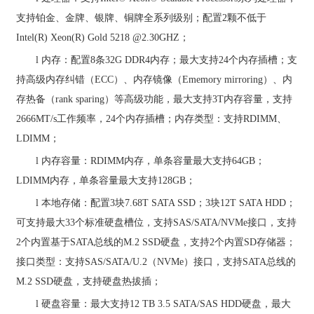
支持铂金、金牌、银牌、铜牌全系列级别；配置
2
颗不低于
Intel(R) Xeon(R) Gold 5218
@2.30GHZ
；
l
内存：配置
8
条
32G DDR4
内存；最大支持
24
个内存插槽；支
持高级内存纠错（
ECC
）、内存镜像（
Ememory mirroring
）、内
存热备（
rank sparing
）等高级功能，最大支持
3T
内存容量，支持
2666MT/s
工作频率，
24
个内存插槽；内存类型：支持
RDIMM
、
LDIMM
；
l
内存容量：
RDIMM
内存，单条容量最大支持
64GB
；
LDIMM
内存，单条容量最大支持
128GB
；
l
本地存储：配置
3
块
7.68T SATA SSD
；
3
块
12T SATA HDD
；
可支持最大
33
个标准硬盘槽位，支持
SAS/SATA/NVMe
接口，支持
2
个内置基于
SATA
总线的
M.2 SSD
硬盘，支持
2
个内置
SD
存储器；
接口类型：支持
SAS/SATA/U.2
（
NVMe
）接口，支持
SATA
总线的
M.2 SSD
硬盘，支持硬盘热拔插；
l
硬盘容量：最大支持
12 TB 3.5 SATA/SAS HDD
硬盘，最大