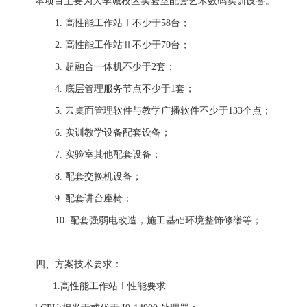
本项目主要为大学城校区实验室配套艺术数码实训设备。
1.
高性能工作站
Ⅰ不少于
5
8
台；
2.
高性能工作站
Ⅱ不少于
7
0
台；
3.
超融合一体机不少于
2
套；
4.
底层管理服务节点不少于
1
套；
5.
云桌面管理
软件与教学广播软
件不少于
133
个点；
6.
实训教学设备配套设备；
7.
实验室其他配套设备；
8.
配套交换机设备；
9.
配套讲台座椅；
10.
配套强弱电改造，施工基础环境整饰修缮等；
四、方案技术要求：
1.
高性能工作站Ⅰ性能要求