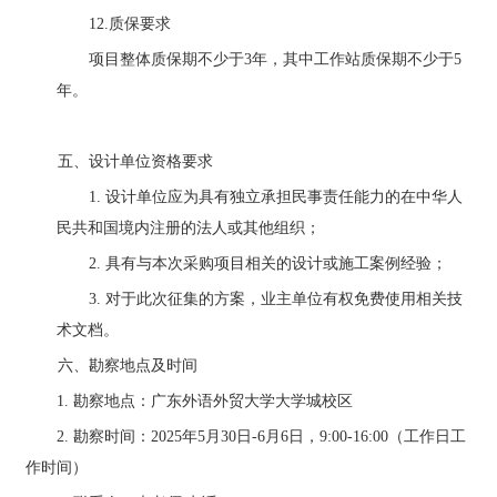
12.
质保要求
项目整体质保期不少于
3
年，其中工作站质保期不少于
5
年。
五
、设计单位资格要求
1.
设计单位应为具有独立承担民事责任能力的在中华人
民共和国境内注册的法人或其他组织；
2.
具有与本次采购项目相关的设计或施工案例经验；
3.
对于此次征集的方案，业主单位有权免费使用相关技
术文档。
六、勘察地点及时间
1
.
勘察地点：广东外语外贸大学大学城校区
2
.
勘察时间：
2025
年
5
月
30
日
-6
月
6
日，
9:00-16:00
（工作日工
作时间）