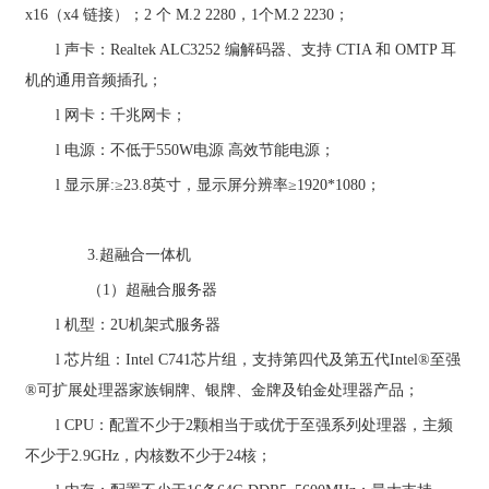
x16
（
x4
链接）；
2
个
M.2 2280
，
1
个
M.2 2230
；
l
声卡：
Realtek ALC3252
编解码器、支持
CTIA
和
OMTP
耳
机的通用音频插孔；
l
网卡：千兆网卡；
l
电源：不低于
550W
电源 高效节能电源；
l
显示屏
:
≥
23.8
英寸，显示屏分辨率≥
1920*1080
；
3.
超融合一体机
（
1
）超融合服务器
l
机型：
2U
机架式服务器
l
芯片组：
Intel C741
芯片组，支持第四代及第五代
Intel®
至强
®
可扩展处理器家族铜牌、银牌、金牌及铂金处理器产品；
l
CPU
：配置不少于
2
颗相当于或优于至强系列处理器，主频
不少于
2.9GHz
，内核数不少于
24
核；