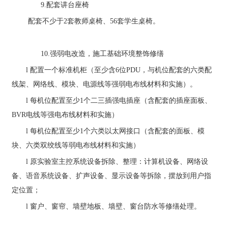
9
.
配套讲台座椅
配套不少于
2
套
教师桌椅、
56
套
学生
桌
椅。
1
0
.
强弱电改造，施工基础环境整饰修缮
l
配置一个标准机柜（至少含
6
位
PDU
，与机位配套的六类配
线架、网络线、模块、电源线等强弱电布线材料和实施）。
l
每机位配置至少
1
个二三插强电插座（含配套的插座面板、
BVR
电线等强电布线材料和实施）
l
每机位配置至少
1
个六类以太网接口（含配套的面板、模
块、六类双绞线等弱电布线材料和实施）
l
原实验室主控系统设备拆除、整理：计算机设备、网络设
备、语音系统设备、扩声设备、显示设备等拆除，摆放到用户指
定位置；
l
窗户、窗帘、墙壁地板、墙壁、窗台防水等修缮处理。