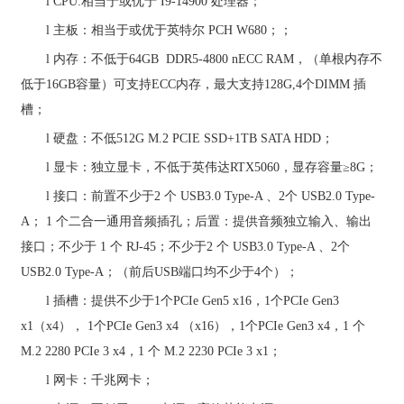
l
CPU:
相当于或优于
I9
-1
49
00
处理器；
l
主板：相当于或优于英特尔
PCH W680
；；
l
内存：不低于
64GB DDR5-4800 nECC RAM
，（单根内存不
低于
16GB
容量）可支持
ECC
内存，最大支持
128G,4
个
DIMM
插
槽；
l
硬盘：不低
512G M.2 PCIE SSD+
1
TB SATA HDD
；
l
显卡：
独立显卡
，
不低于英伟达
RTX
5060
，
显存容量
≥
8
G
；
l
接口：前置不少于
2
个
USB3.0 Type-A
、
2
个
USB2.0 Type-
A
；
1
个二合一通用音频插孔
；
后置：提供音频独立输入、输出
接口；不少于
1
个
RJ-45
；不少于
2
个
USB3.0 Type-A
、
2
个
USB2.0 Type-A
；
（前后
USB
端口均不少于
4
个）；
l
插槽：提供不少于
1
个
PCIe Gen5 x16
，
1
个
PCIe Gen3
x1
（
x4
），
1
个
PCIe Gen3 x4
（
x16
），
1
个
PCIe Gen3 x4
，
1
个
M.2 2280 PCIe 3 x4
，
1
个
M.2 2230 PCIe 3 x1
；
l
网卡：千兆网卡；