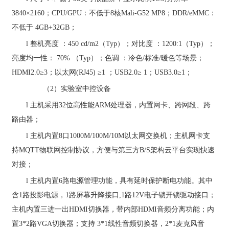
3840
×
2160
；
CPU/GPU
：不低于
8
核
Mali-G52 MP8
；
DDR/eMMC
：
不低于
4GB+32GB
；
l
整机亮度
：
450 cd/m2
（
Typ
）；对比度 ：
1200:1
（
Typ
）；
亮度均一性：
70%
（
Typ
）；色调 ：冷色
/
标准
/
暖色等场景；
HDMI2.0
≥
3
；以太网
(RJ45)
≥
1
；
USB2.0
≥
1
；
USB3.0
≥
1
；
（
2
）实验室中控设备
l
主机采用
32
位高性能
ARM
处理器，内置网卡、跨网段、跨
路由器；
l
主机内置
8
口
1000M/100M/10M
以太网交换机；主机网卡支
持
MQTT
物联网控制协议，方便与第三方
B/S
架构云平台实现快速
对接；
l
主机内置
6
路电源管理功能，具有延时保护断电功能。其中
含
1
路投影电源，
1
路屏幕升降接口
,1
路
12V
电子锁开锁驱动接口；
主机内置三进一出
HDMI
切换器，带内部
HDMI
音频分离功能；内
置
3*2
路
VGA
切换器；支持
3*1
线性音频切换器，
2*1
麦克风音