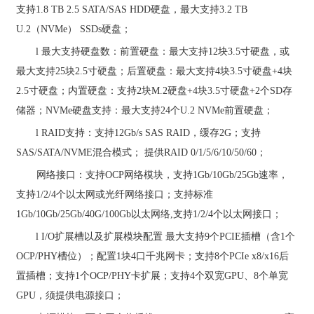
支持
1.8 TB 2.5 SATA/SAS HDD
硬盘，最大支持
3.2 TB
U.2
（
NVMe
）
SSDs
硬盘；
l
最大支持硬盘数：前置硬盘：最大支持
12
块
3.5
寸硬盘，或
最大支持
25
块
2.5
寸硬盘；后置硬盘：最大支持
4
块
3.5
寸硬盘
+4
块
2.5
寸硬盘；内置硬盘：支持
2
块
M.2
硬盘
+4
块
3.5
寸硬盘
+2
个
SD
存
储器；
NVMe
硬盘支持：最大支持
24
个
U.2 NVMe
前置硬盘；
l
RAID
支持：支持
12Gb/s SAS RAID
，缓存
2G
；支持
SAS/SATA/NVME
混合模式； 提供
RAID 0/1/5/6/10/50/60
；
网络接口：支持
OCP
网络模块，支持
1Gb/10Gb/25Gb
速率，
支持
1/2/4
个以太网或光纤网络接口；支持标准
1Gb/10Gb/25Gb/40G/100Gb
以太网络
,
支持
1/2/4
个以太网接口；
l
I/O
扩展槽以及扩展模块配置 最大支持
9
个
PCIE
插槽（含
1
个
OCP/PHY
槽位）；配置
1
块
4
口千兆网卡；支持
8
个
PCIe x8/x16
后
置插槽；支持
1
个
OCP/PHY
卡扩展；支持
4
个双宽
GPU
、
8
个单宽
GPU
，须提供电源接口；