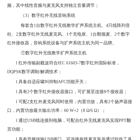
频，其中线性音频与麦克风支持独立音量调节；
（
3
）数字红外无线音响系统
每套含
1
台数字红外无线教学扩声系统主机、
4
只线阵列音
柱、
2
支数字红外无线麦克风、
1
个充电座、
1
台鹅颈麦、
2
个数字
红外接收器，音响系统设备与扩声系统主机为同一品牌。
①
数字红外无线教学扩声系统主机
l
红外传输副载波符合
IEC 61603-7
数字红外国际标准，
DQPSK
数字调制
/
解调技术；
l
具备自适应啸叫抑制
AFC
功能开关；
l
具有
2
个数字红外接收器接口，可扩展至连接
8
个接收器；
l
可配
2
支红外麦克风同时使用；内置功放，具有
2
个扬声器接
口，内置功放最大输出功率：
60 W
×
2
（
8
Ω
/6
Ω）；
l
通过
USB
线连接到电脑，可配合红外无线麦克风实现
PPT
翻
页功能；
l
具有音频传输
USB
接口，可连接有线麦克风并通过软件工具