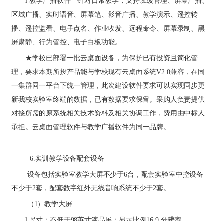
l
教学广播软件：针对日常教学，支持班级管理、屏幕广播、
区域广播、实时语音、屏幕笔、影音广播、教学演示、遥控转
播、遥控监看、电子点名、作业收发、远程命令、屏幕录制、黑
屏肃静、行为管控、电子白板功能。
★
学校已部署一批云桌面设备，为保护已有投资且简化管
理，要求本期所投产品能与学校现有云桌面系统
V2.0
兼容，在同
一集群同一平台下统一管理，此次建设软件要求可以实现同步更
新我校实验室终端的数据，已有数据要求保留。采购人负责提供
对接所需的原系统相关技术资料及相关协调工作，费用由中标人
承担。
云桌面管理软件与教学广播软件为同一品牌。
6.
实训教学设备配套设备
设备
包括实验室
教学
大屏不少于
6
台
，配套实验室中控设备
不少于
2
套
，配套数字红外无线音响系统不少于
2
套
。
（
1
）教学大屏
l
尺寸：不低于
98
英寸液晶屏
；
显示比例
16:9,
分辨率