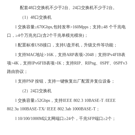
配套
48
口交换机不少于
2
台、
24
口交换机不少于
2
台。
（
1
）
48
口交换机
l
交换容量
≥
670Gbps,
包转发率
>160Mpps
；支持≥
48
个千兆电
口，≥
4
个万兆光口
(
含
2
个千兆单模光模块
)
；
l
配置标准
USB
接口，支持
U
盘开机，升级文件等功能；
l
支持
MAC
地址
>16K
，支持
ARP
表项
>2048
；支持
IPv4FIB
表
项
>4K
，支持
IPv6FIB
表项
>IK
；支持
RIP
、
RIPng
、
0SPF
、
0SPFv3
路由协议；
l
支持
PNP
按钮，支持一键恢复出厂配置并复位设备；
（
2
）
24
口交换机
l
交换容量
≥
52
Gbps
，支持
IEEE 802.3 10BASE-T /IEEE
802.3u 100BASE-TX/ IEEE 802.3ab 1000BASE-T
；
l
10/100/1000M
以太网端口≥
24
个，千兆
SFP
端口≥
2
个；