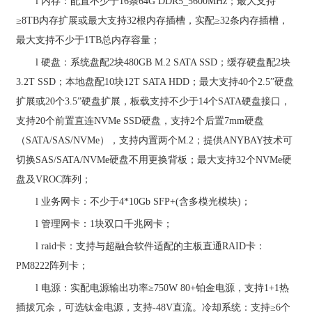
l
内存：配置不少于
16
条
64G DDR5_5600MHz
；最大支持
≥
8TB
内存扩展或最大支持
32
根内存插槽，实配≥
32
条内存插槽，
最大支持不少于
1TB
总内存容量；
l
硬盘：系统盘配
2
块
480GB M.2 SATA SSD
；缓存硬盘配
2
块
3.2T SSD
；本地盘配
10
块
12T SATA HDD
；最大支持
40
个
2.5
”硬盘
扩展或
20
个
3.5
”硬盘扩展，板载支持不少于
14
个
SATA
硬盘接口，
支持
20
个前置直连
NVMe SSD
硬盘，支持
2
个后置
7mm
硬盘
（
SATA/SAS/NVMe
），支持内置两个
M.2
；提供
ANYBAY
技术可
切换
SAS/SATA/NVMe
硬盘不用更换背板；最大支持
32
个
NVMe
硬
盘及
VROC
阵列；
l
业务网卡：不少于
4*10Gb SFP+(
含多模光模块
)
；
l
管理网卡：
1
块双口千兆网卡；
l
raid
卡：
支持与超融合软件适配的主板直通
RAID
卡
：
PM8222
阵列卡；
l
电源：实配电源输出功率
≥
750W 80+
铂金电源，支持
1+1
热
插拔冗余，可选钛金电源，支持
-48V
直流。冷却系统：支持≥
6
个