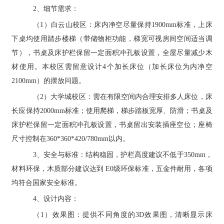
2、细节需求：
（
1
）白云山校区：床
内净空尽量
保持
1900
mm标准，上床
下桌均使用踏步楼梯（带储物柜功能，梯宽可视房间空间适当调
节），书桌及床护栏保留一定面积冲孔板设置，全屋尽量减少木
材使用。
本校区需留意设计
4个加长床位（加长床位为内净空
2100mm）的摆放问题。
（
2
）大学城校区：需在有限空间内合理安排
多人
床位，床
长应保持
2000mm标准；使用爬梯，梯步踏板宽厚、防滑；书桌及
床护栏保留一定面积冲孔板设置，书桌留出安装插座空位；
座椅
尺寸控制在
360*360*420/780mm以内
。
3
、安全与标准：结构稳固，护栏高度建议不低于
350mm，
材料环保，木质部分建议达到 E0级环保标准，五金件耐用，各项
均符合国家安全标准。
4、设计内容：
（
1
）效果图：提供不同角度的
3D效果图，清晰显示床