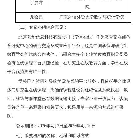
于屏方
院
龙会典
广东外语外贸大学数学与统计学院
（二）专家小组综合意见：
北京慕华信息科技有限公司（学堂在线）作为教育部在线教
育研究中心的研究交流及成果应用平台，也是中国学位与研究生
教育学会的战略合作伙伴，与研究生多个专业学位教育指导委员
会有在线课程平台共建经验
，
在研究生在线教育方面，学堂在线
平台优势具有唯一性
。
学校已
连续四年
采购学堂在线的平台服务，
且依托平台建设
多门研究生在线课程，
为确保课程建设的延续性及系统数据一致
性，继续与雨课堂已有数据无缝衔接
，
专家小组一致认为，该项
目符合单一来源采购相关要求，拟采用单一来源的方式进行采
购。
公示期限：
202
6
年
4
月
2
日至
202
6
年
4
月
10
日
七、采购机构的名称、地址和联系方式