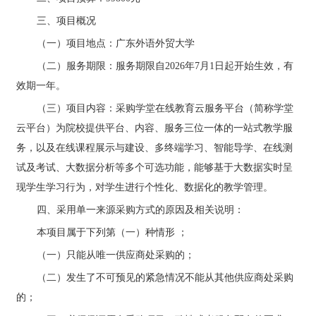
三、
项目概况
（一）
项目地点：
广东外语外贸大学
（二）
服务
期限：
服务期限自
2026年7月1日起开始生效，有
效期一年。
（三）
项目内容：
采购
学堂在线教育云服务平台
（
简称学堂
云平台
）
为院校提供平台、内容、服务三位一体的一站式教学服
务
，
以及
在线课程展示与建设、多终端学习、智能导学、在线测
试及考试、大数据分析等多个可选功能，
能够基于大数据实时呈
现学生学习行为，对学生进行个性化、数据化的教学管理。
四、
采用单一来源采购方式的原因及相关说明：
本项目属于下列第（
一
）种情形
；
（一）只能从唯一供应商处采购的；
（二）发生了不可预见的紧急情况不能从其他供应商处采购
的；